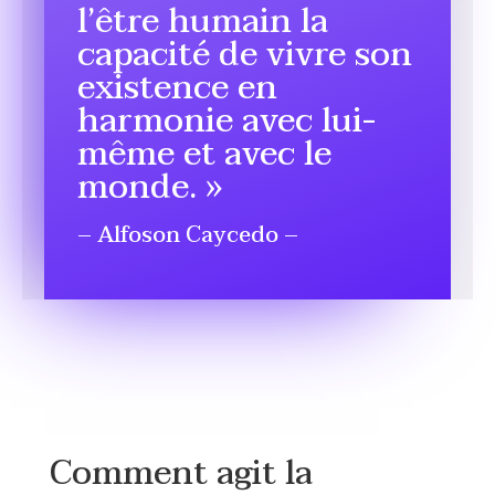
l’être humain la
capacité de vivre son
existence en
harmonie avec lui-
même et avec le
monde. »
– Alfoson Caycedo –
Comment agit la